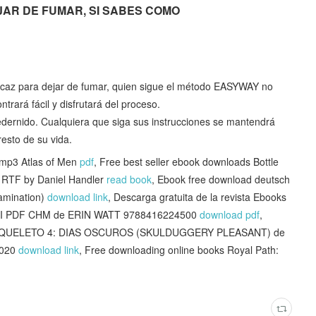
 DEJAR DE FUMAR, SI SABES COMO
caz para dejar de fumar, quien sigue el método EASYWAY no
trará fácil y disfrutará del proceso.
dernido. Cualquiera que siga sus instrucciones se mantendrá
resto de su vida.
mp3 Atlas of Men
pdf
, Free best seller ebook downloads Bottle
) RTF by Daniel Handler
read book
, Ebook free download deutsch
amination)
download link
, Descarga gratuita de la revista Ebooks
I PDF CHM de ERIN WATT 9788416224500
download pdf
,
VE ESQUELETO 4: DIAS OSCUROS (SKULDUGGERY PLEASANT) de
8020
download link
, Free downloading online books Royal Path: