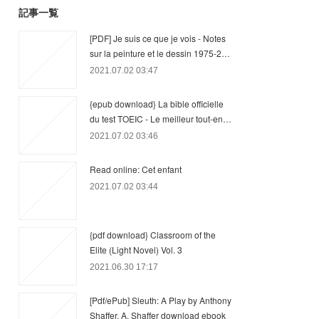
記事一覧
[PDF] Je suis ce que je vois - Notes
sur la peinture et le dessin 1975-2…
2021.07.02 03:47
{epub download} La bible officielle
du test TOEIC - Le meilleur tout-en…
2021.07.02 03:46
Read online: Cet enfant
2021.07.02 03:44
{pdf download} Classroom of the
Elite (Light Novel) Vol. 3
2021.06.30 17:17
[Pdf/ePub] Sleuth: A Play by Anthony
Shaffer, A. Shaffer download ebook