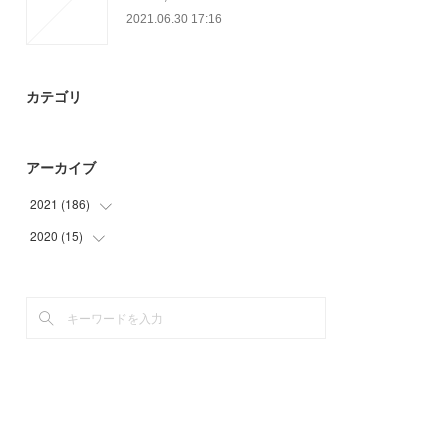
2021.06.30 17:16
カテゴリ
アーカイブ
2021
(
186
)
2020
(
15
(
6
)
)
(
58
)
(
3
)
(
58
)
(
12
)
(
23
)
(
17
)
(
12
)
(
12
)