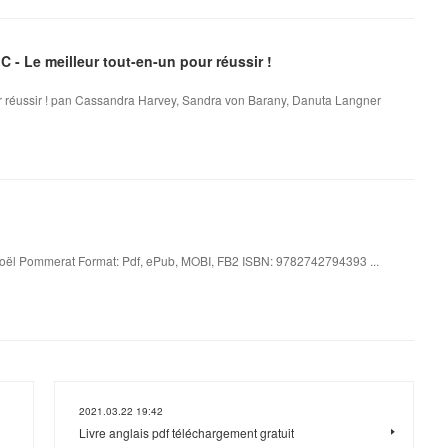
C - Le meilleur tout-en-un pour réussir !
pour réussir ! pan Cassandra Harvey, Sandra von Barany, Danuta Langner
 Joël Pommerat Format: Pdf, ePub, MOBI, FB2 ISBN: 9782742794393 ...
2021.03.22 19:42
Livre anglais pdf téléchargement gratuit